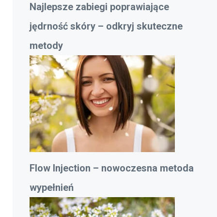
Najlepsze zabiegi poprawiające
jędrność skóry – odkryj skuteczne
metody
Flow Injection – nowoczesna metoda
wypełnień