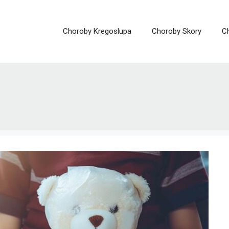
Choroby Kregoslupa
Choroby Skory
C