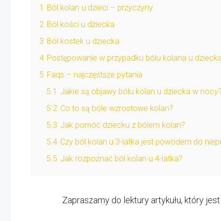
1
Ból kolan u dzieci – przyczyny
2
Ból kości u dziecka
3
Ból kostek u dziecka
4
Postępowanie w przypadku bólu kolana u dzieck
5
Faqs – najczęstsze pytania
5.1
Jakie są objawy bólu kolan u dziecka w nocy
5.2
Co to są bóle wzrostowe kolan?
5.3
Jak pomóc dziecku z bólem kolan?
5.4
Czy ból kolan u 3-latka jest powodem do nie
5.5
Jak rozpoznać ból kolan u 4-latka?
Zapraszamy do lektury artykułu, który jes