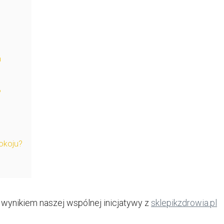
a
?
pokoju?
t wynikiem naszej wspólnej inicjatywy z
sklepikzdrowia.pl