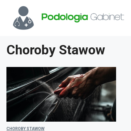
Przejdź
do
treści
Choroby Stawow
CHOROBY STAWOW