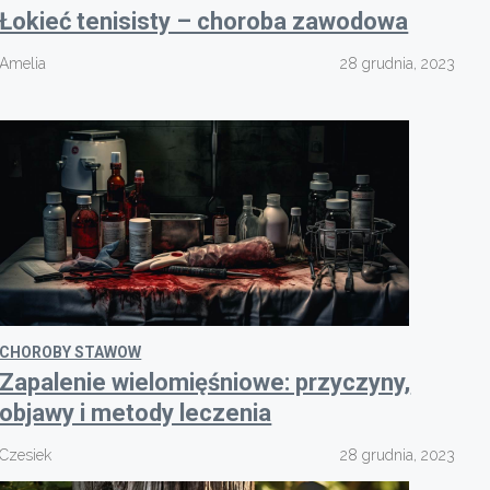
Łokieć tenisisty – choroba zawodowa
Amelia
28 grudnia, 2023
CHOROBY STAWOW
Zapalenie wielomięśniowe: przyczyny,
objawy i metody leczenia
Czesiek
28 grudnia, 2023