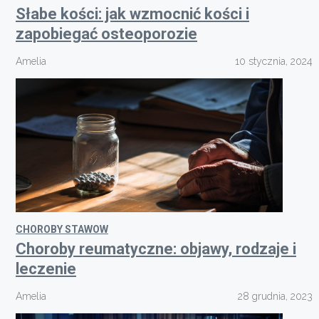
Słabe kości: jak wzmocnić kości i
zapobiegać osteoporozie
Amelia
10 stycznia, 2024
CHOROBY STAWOW
Choroby reumatyczne: objawy, rodzaje i
leczenie
Amelia
28 grudnia, 2023