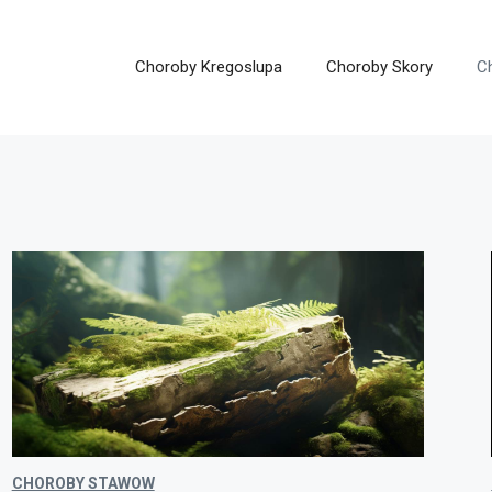
Choroby Kregoslupa
Choroby Skory
C
CHOROBY STAWOW