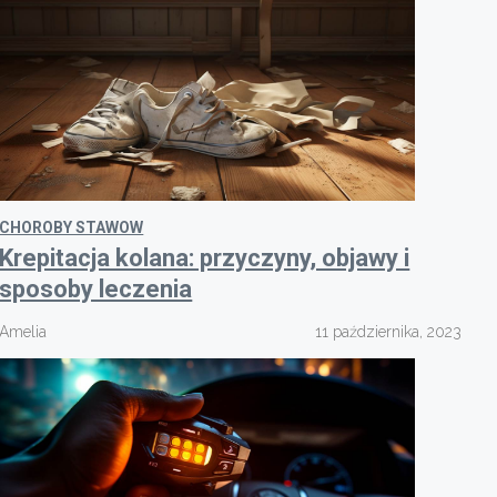
CHOROBY STAWOW
Krepitacja kolana: przyczyny, objawy i
sposoby leczenia
Amelia
11 października, 2023