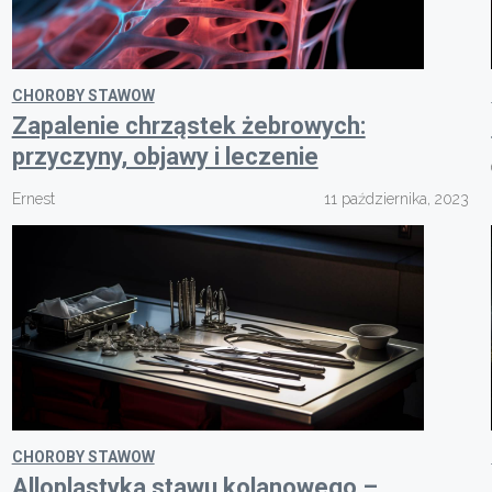
CHOROBY STAWOW
Zapalenie chrząstek żebrowych:
przyczyny, objawy i leczenie
Ernest
11 października, 2023
CHOROBY STAWOW
Alloplastyka stawu kolanowego –