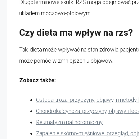
Długoterminowe skutki RZS mogą obejmować przew
układem moczowo-płciowym.
Czy dieta ma wpływ na rzs?
Tak, dieta może wpływać na stan zdrowia pacjent
może pomóc w zmniejszeniu objawów.
Zobacz także:
Osteoartroza: przyczyny, objawy, i metody 
Chondrokalcynoza: przyczyny, objawy i lec
Reumatyzm palindromiczny
Zapalenie skórno-mięśniowe: przegląd, obj