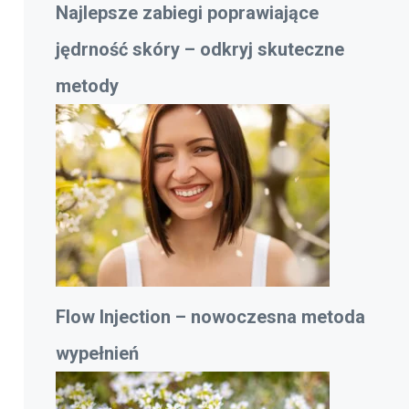
Najlepsze zabiegi poprawiające
jędrność skóry – odkryj skuteczne
metody
Flow Injection – nowoczesna metoda
wypełnień