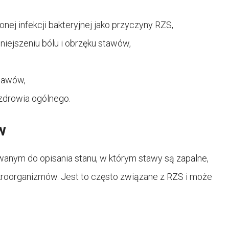
ej infekcji bakteryjnej jako przyczyny RZS,
iejszeniu bólu i obrzęku stawów,
stawów,
 zdrowia ogólnego.
w
anym do opisania stanu, w którym stawy są zapalne,
ikroorganizmów. Jest to często związane z RZS i może