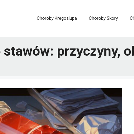
Choroby Kregoslupa
Choroby Skory
C
stawów: przyczyny, ob