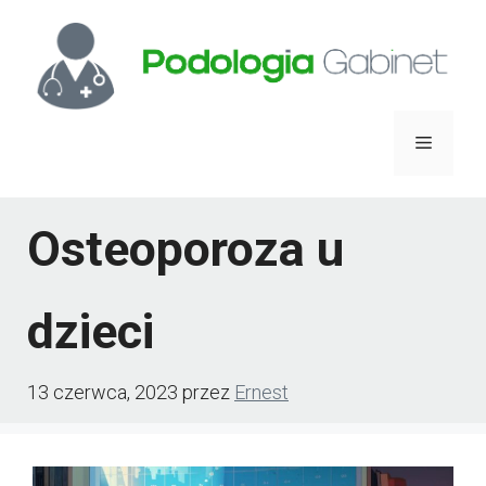
Przejdź
do
treści
Menu
Osteoporoza u
dzieci
13 czerwca, 2023
przez
Ernest