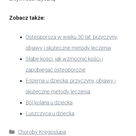
Zobacz także:
Osteoporoza w wieku 30 lat: przyczyny,
objawy i skuteczne metody leczenia
Słabe kości: jak wzmocnić kości i
zapobiegać osteoporozie
Egzema u dziecka: przyczyny, objawy i
skuteczne metody leczenia
Ból kolana u dziecka
Luszczyca u dziecka
Kategorie
Choroby Kregoslupa