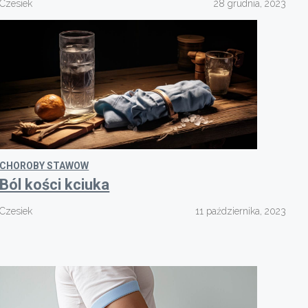
Czesiek
28 grudnia, 2023
CHOROBY STAWOW
Ból kości kciuka
Czesiek
11 października, 2023