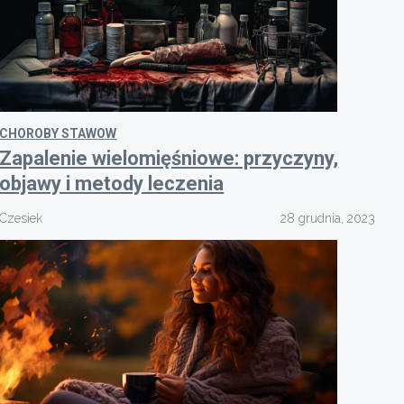
CHOROBY STAWOW
Zapalenie wielomięśniowe: przyczyny,
objawy i metody leczenia
Czesiek
28 grudnia, 2023