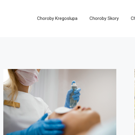
Choroby Kregoslupa
Choroby Skory
C