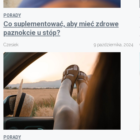
PORADY
Co suplementować, aby mieć zdrowe
paznokcie u stóp?
Czesiek
9 października, 2024
PORADY