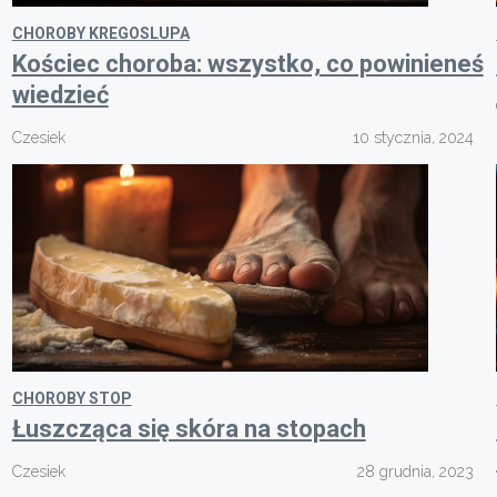
CHOROBY KREGOSLUPA
Kościec choroba: wszystko, co powinieneś
wiedzieć
Czesiek
10 stycznia, 2024
CHOROBY STOP
Łuszcząca się skóra na stopach
Czesiek
28 grudnia, 2023