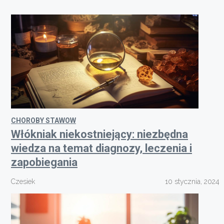
CHOROBY STAWOW
Włókniak niekostniejący: niezbędna
wiedza na temat diagnozy, leczenia i
zapobiegania
Czesiek
10 stycznia, 2024