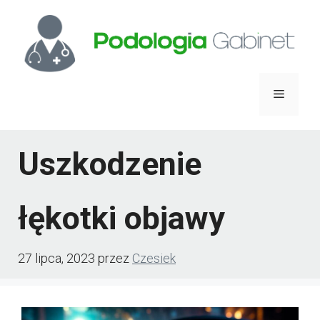
Przejdź
do
treści
Menu
Uszkodzenie
łękotki objawy
27 lipca, 2023
przez
Czesiek